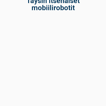
Täysin itsenäiset
mobiilirobotit