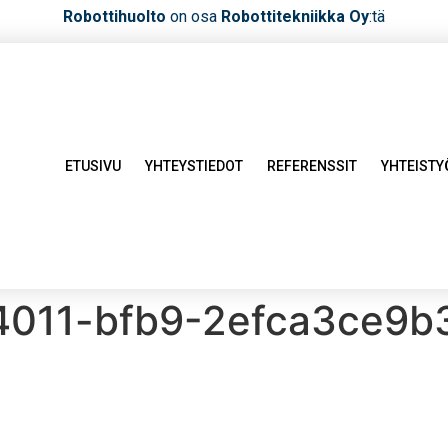
Robottihuolto
on osa
Robottitekniikka Oy
:tä
ETUSIVU
YHTEYSTIEDOT
REFERENSSIT
YHTEIST
4011-bfb9-2efca3ce9b