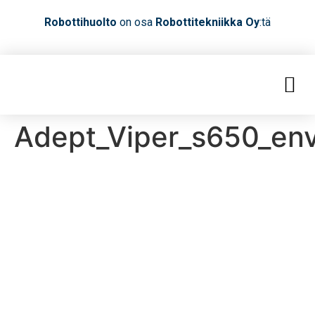
Robottihuolto
on osa
Robottitekniikka Oy
:tä
Adept_Viper_s650_en