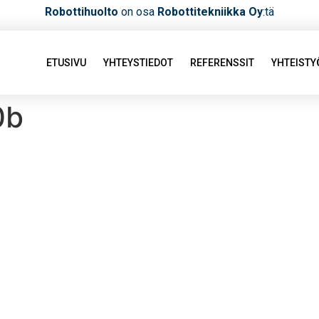
Robottihuolto
on osa
Robottitekniikka Oy
:tä
ETUSIVU
YHTEYSTIEDOT
REFERENSSIT
YHTEIST
0b