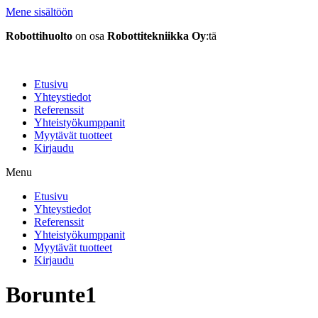
Mene sisältöön
Robottihuolto
on osa
Robottitekniikka Oy
:tä
Etusivu
Yhteystiedot
Referenssit
Yhteistyökumppanit
Myytävät tuotteet
Kirjaudu
Menu
Etusivu
Yhteystiedot
Referenssit
Yhteistyökumppanit
Myytävät tuotteet
Kirjaudu
Borunte1