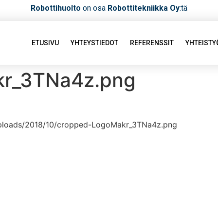
Robottihuolto
on osa
Robottitekniikka Oy
:tä
ETUSIVU
YHTEYSTIEDOT
REFERENSSIT
YHTEIST
kr_3TNa4z.png
t/uploads/2018/10/cropped-LogoMakr_3TNa4z.png