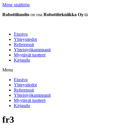
Mene sisältöön
Robottihuolto
on osa
Robottitekniikka Oy
:tä
Etusivu
Yhteystiedot
Referenssit
Yhteistyökumppanit
Myytävät tuotteet
Kirjaudu
Menu
Etusivu
Yhteystiedot
Referenssit
Yhteistyökumppanit
Myytävät tuotteet
Kirjaudu
fr3