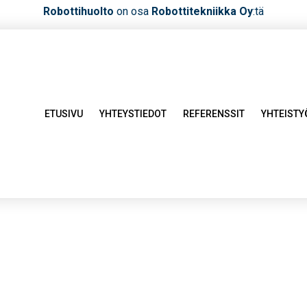
Robottihuolto
on osa
Robottitekniikka Oy
:tä
ETUSIVU
YHTEYSTIEDOT
REFERENSSIT
YHTEIST