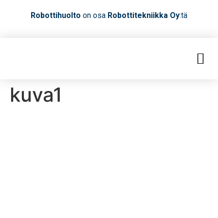
Robottihuolto
on osa
Robottitekniikka Oy
:tä
kuva1