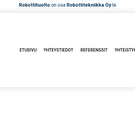
Robottihuolto
on osa
Robottitekniikka Oy
:tä
ETUSIVU
YHTEYSTIEDOT
REFERENSSIT
YHTEIST