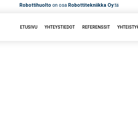
Robottihuolto
on osa
Robottitekniikka Oy
:tä
ETUSIVU
YHTEYSTIEDOT
REFERENSSIT
YHTEIST