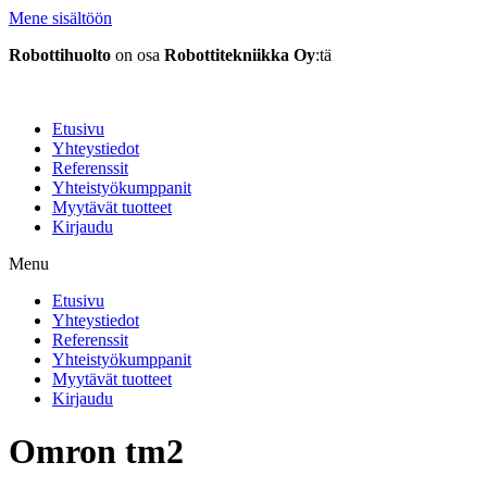
Mene sisältöön
Robottihuolto
on osa
Robottitekniikka Oy
:tä
Etusivu
Yhteystiedot
Referenssit
Yhteistyökumppanit
Myytävät tuotteet
Kirjaudu
Menu
Etusivu
Yhteystiedot
Referenssit
Yhteistyökumppanit
Myytävät tuotteet
Kirjaudu
Omron tm2