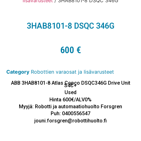
lisävarusteet
/ 3HAB8101-8 DSQC 346G
3HAB8101-8 DSQC 346G
600
€
Category
Robottien varaosat ja lisävarusteet
ABB 3HAB8101-8 Atlas Copco DSQC346G Drive Unit
S4C+
Used
Hinta 600€/ALV0%
Myyjä: Robotti ja automaatiohuolto Forsgren
Puh: 0400556547
jouni.forsgren@robottihuolto.fi