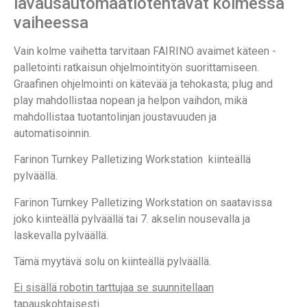
lavausautomaatiotehtävät kolmessa
vaiheessa
Vain kolme vaihetta tarvitaan FAIRINO avaimet käteen -
palletointi ratkaisun ohjelmointityön suorittamiseen.
Graafinen ohjelmointi on kätevää ja tehokasta; plug and
play mahdollistaa nopean ja helpon vaihdon, mikä
mahdollistaa tuotantolinjan joustavuuden ja
automatisoinnin.
Farinon Turnkey Palletizing Workstation kiinteällä
pylväällä.
Farinon Turnkey Palletizing Workstation on saatavissa
joko kiinteällä pylväällä tai 7. akselin nousevalla ja
laskevalla pylväällä.
Tämä myytävä solu on kiinteällä pylväällä.
Ei sisällä robotin tarttujaa se suunnitellaan
tapauskohtaisesti.