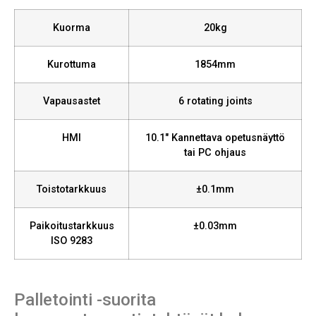
Kuorma
20kg
Kurottuma
1854mm
Vapausastet
6 rotating joints
HMI
10.1″ Kannettava opetusnäyttö
tai PC ohjaus
Toistotarkkuus
±0.1mm
Paikoitustarkkuus
±0.03mm
ISO 9283
Palletointi -suorita