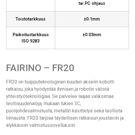
tai PC ohjaus
Toistotarkkuus
±0.1mm
Paikoitustarkkuus
±0.03mm
ISO 9283
FAIRINO – FR20
FR20 on huipputeknologinen kuuden akselin kobotti
ratkaisu, joka hyödyntää ihmisen ja robotin välistä
yhteistyöteknologiaa. Se palvelee laajaa valikoimaa
teollisuudenaloja, mukaan lukien 3C,
puolijohdevalmistusta, metallin käsittelyä sekä teollista
liimausta. FR20 tarjoaa täydellisen ratkaisun joustaviin ja
älykkäisiin valmistussovelluksiin.