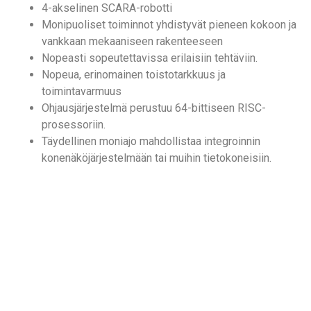
4-akselinen SCARA-robotti
Monipuoliset toiminnot yhdistyvät pieneen kokoon ja
vankkaan mekaaniseen rakenteeseen
Nopeasti sopeutettavissa erilaisiin tehtäviin.
Nopeua, erinomainen toistotarkkuus ja
toimintavarmuus
Ohjausjärjestelmä perustuu 64-bittiseen RISC-
prosessoriin.
Täydellinen moniajo mahdollistaa integroinnin
konenäköjärjestelmään tai muihin tietokoneisiin.