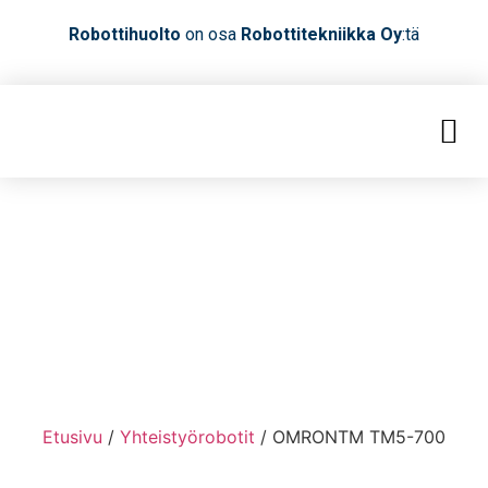
Robottihuolto
on osa
Robottitekniikka Oy
:tä
Etusivu
/
Yhteistyörobotit
/ OMRONTM TM5-700