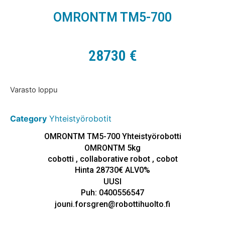
OMRONTM TM5-700
28730
€
Varasto loppu
Category
Yhteistyörobotit
OMRONTM TM5-700 Yhteistyörobotti
OMRONTM 5kg
cobotti , collaborative robot , cobot
Hinta 28730€ ALV0%
UUSI
Puh: 0400556547
jouni.forsgren@robottihuolto.fi