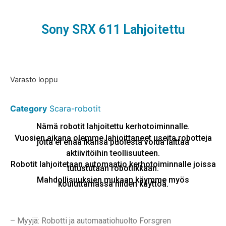
Sony SRX 611 Lahjoitettu
Varasto loppu
Category
Scara-robotit
Nämä robotit lahjoitettu kerhotoiminnalle.
Vuosien aikana olemme lahjoittaneet useita robotteja
joita ei enää ikänsä puolesta voida laittaa
aktiivitöihin teollisuuteen.
Robotit lahjoitetaan automaatio kerhotoiminnalle joissa
tutustutaan robotiikkaan.
Mahdollisuuksien mukaan käymme myös
kouluttamassa niiden käyttöä.
– Myyjä: Robotti ja automaatiohuolto Forsgren