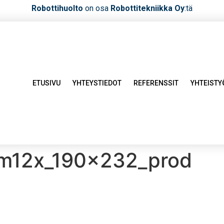
Robottihuolto
on osa
Robottitekniikka Oy
:tä
ETUSIVU
YHTEYSTIEDOT
REFERENSSIT
YHTEIST
tm12x_190x232_prod