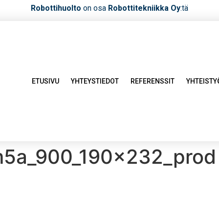
Robottihuolto
on osa
Robottitekniikka Oy
:tä
ETUSIVU
YHTEYSTIEDOT
REFERENSSIT
YHTEIST
m5a_900_190x232_prod