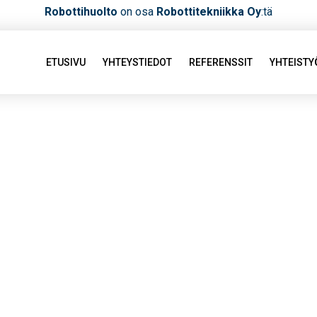
Robottihuolto
on osa
Robottitekniikka Oy
:tä
ETUSIVU
YHTEYSTIEDOT
REFERENSSIT
YHTEIST