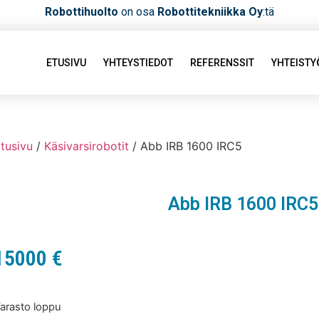
Robottihuolto
on osa
Robottitekniikka Oy
:tä
ETUSIVU
YHTEYSTIEDOT
REFERENSSIT
YHTEIST
tusivu
/
Käsivarsirobotit
/ Abb IRB 1600 IRC5
Abb IRB 1600 IRC5
15000
€
arasto loppu