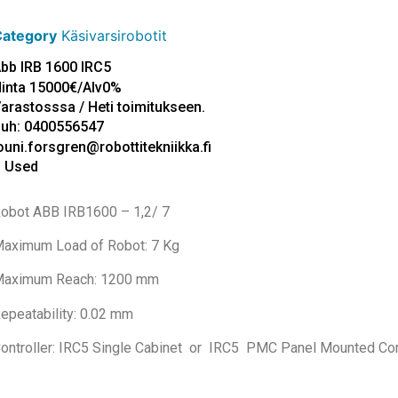
Category
Käsivarsirobotit
bb IRB 1600 IRC5
inta 15000€/Alv0%
arastosssa / Heti toimitukseen.
uh: 0400556547
ouni.forsgren@robottitekniikka.fi
 Used
obot ABB IRB1600 – 1,2/ 7
aximum Load of Robot: 7 Kg
aximum Reach: 1200 mm
epeatability: 0.02 mm
ontroller:
IRC5 Single Cabinet or IRC5 PMC Panel Mounted Con