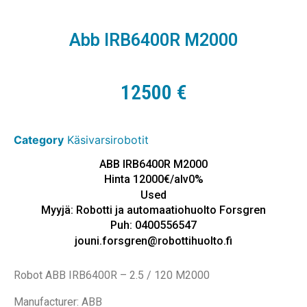
Abb IRB6400R M2000
12500
€
Category
Käsivarsirobotit
ABB IRB6400R M2000
Hinta 12000€/alv0%
Used
Myyjä: Robotti ja automaatiohuolto Forsgren
Puh: 0400556547
jouni.forsgren@robottihuolto.fi
Robot ABB IRB6400R – 2.5 / 120 M2000
Manufacturer: ABB